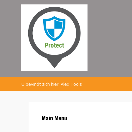
U bevindt zich hier:
Alex Tools
Main Menu