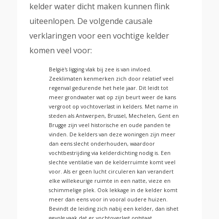
kelder water dicht maken kunnen flink
uiteenlopen. De volgende causale
verklaringen voor een vochtige kelder
komen veel voor:
België's ligging vlak bij zee is van invloed.
Zeeklimaten kenmerken zich door relatief veel
regenval gedurende het hele jaar. Dit leidt tot
meer grondwater wat op zijn beurt weer de kans
vergroot op vochtoverlast in kelders. Met name in
steden als Antwerpen, Brussel, Mechelen, Gent en
Brugge zijn veel historische en oude panden te
vinden. De kelders van deze woningen zijn meer
dan eens slecht onderhouden, waardoor
vochtbestrijding via kelderdichting nodig is. Een
slechte ventilatie van de kelderruimte komt veel
voor. Als er geen lucht circuleren kan verandert
elke willekeurige ruimte in een natte, vieze en
schimmelige plek. Ook lekkage in de kelder komt
meer dan eens voor in vooral oudere huizen.
Bevindt de leiding zich nabij een kelder, dan ishet
gevolg vaak dat er vochtoverlast ontstaat.