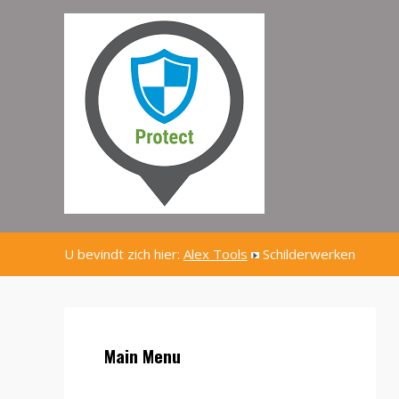
U bevindt zich hier:
Alex Tools
Schilderwerken
Main Menu