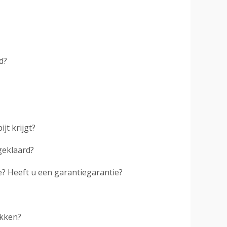
d?
jt krijgt?
geklaard?
? Heeft u een garantiegarantie?
ekken?